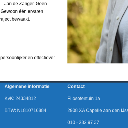
j — Jan de Zanger. Geen
. Gewoon één ervaren
traject bewaakt.
persoonlijker en effectiever
Algemene informatie
Contact
KvK: 24334812
Filosofentuin 1a
BTW: NL810716884
2908 XA Capelle aan den IJs
010 - 282 97 37