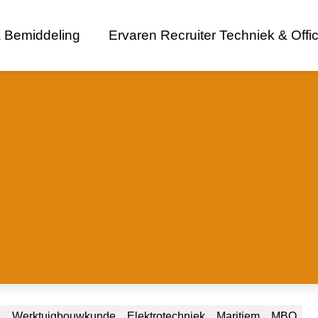
 Bemiddeling
Ervaren Recruiter Techniek & Offi
e
Werktuigbouwkunde
Elektrotechniek
Maritiem
MBO