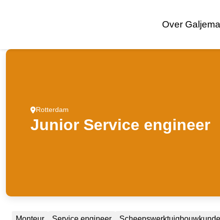
Over Galjema
Rotterdam
Junior Service engineer
Monteur
Service engineer
Scheepswerktuigbouwkund