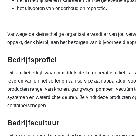
het in bedrijf stellen / kalibreren van de geleverde appar
het uitvoeren van onderhoud en reparatie.
Vanwege de kleinschalige organisatie wordt er van jou v
oppakt, denk hierbij aan het bezorgen van bijvoorbeeld appa
Bedrijfsprofiel
Dit familiebedrijf, waar inmiddels de 4e generatie actief is,
leveren van en het verlenen van service aan apparatuur voo
producten range: van kranen, gangways, pompen, vacuüm to
systemen en waterdichte deuren. Je vindt deze producten op
containerschepen.
Bedrijfscultuur
Dit gezellige bedrijf is gevestigd op een bedrijventerrein,