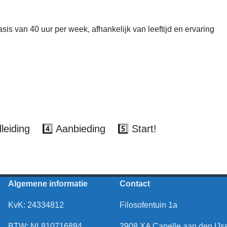
sis van 40 uur per week, afhankelijk van leeftijd en ervaring
dleiding 4️⃣ Aanbieding 5️⃣ Start!
Algemene informatie
Contact
KvK: 24334812
Filosofentuin 1a
BTW: NL810716884
2908 XA Capelle aan den IJs