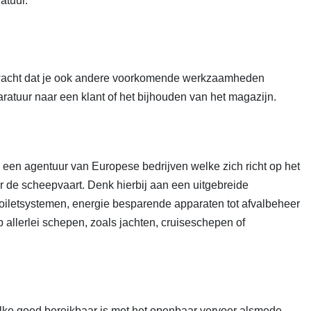
atuur.
erwacht dat je ook andere voorkomende werkzaamheden
ratuur naar een klant of het bijhouden van het magazijn.
 is een agentuur van Europese bedrijven welke zich richt op het
r de scheepvaart. Denk hierbij aan een uitgebreide
iletsystemen, energie besparende apparaten tot afvalbeheer
 allerlei schepen, zoals jachten, cruiseschepen of
 welke goed bereikbaar is met het openbaar vervoer alsmede