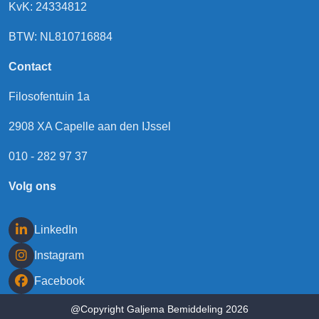
KvK: 24334812
BTW: NL810716884
Contact
Filosofentuin 1a
2908 XA Capelle aan den IJssel
010 - 282 97 37
Volg ons
LinkedIn
Instagram
Facebook
@Copyright Galjema Bemiddeling 2026